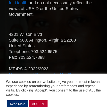
for Health
and do not necessarily reflect the
views of USAID or the United States
Government.
4201 Wilson Blvd
Suite 500, Arlington, Virginia 22203
United States
Telephone: 703.524.6575
Fax: 703.524.7898
MTaPS © 2022/2023
Management Sciences for Health
.
All Rights Reserved.
We use cookies on our website to give you the most relevant
experience by remembering your preferences and repeat
visits. By clicking “Accept”, you consent to the use of ALL the
cookies.
Read More
ACCEPT